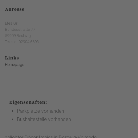
Adresse
Efes Grill
Bundesstraße 77
59909 Bestwig
Telefon: 02904 6693
Links
Homepage
Eigenschaften:
Parkplätze vorhanden
Bushaltestelle vorhanden
beliebter Döner Imbiss in Bestwig-Velmede