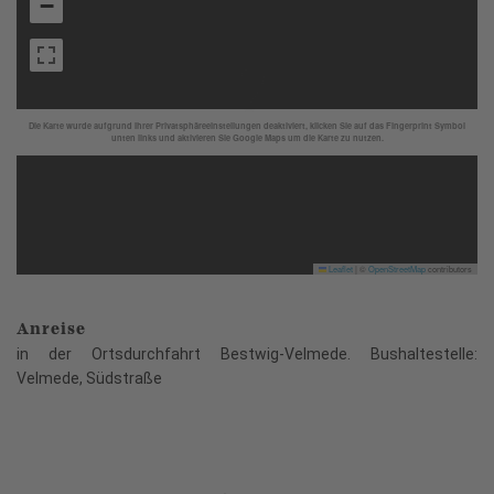
−
Die Karte wurde aufgrund Ihrer Privatsphäreeinstellungen deaktiviert, klicken Sie auf das Fingerprint Symbol
unten links und aktivieren Sie Google Maps um die Karte zu nutzen.
Leaflet
|
©
OpenStreetMap
contributors
Anreise
in der Ortsdurchfahrt Bestwig-Velmede. Bushaltestelle:
Velmede, Südstraße