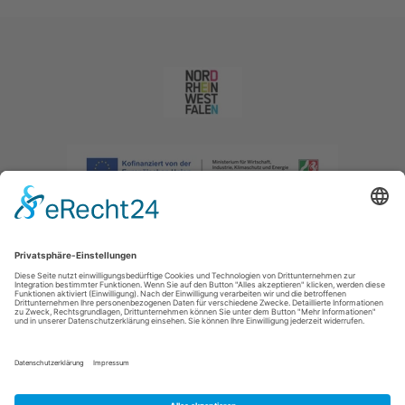
Impressum
|
Datenschutzerklärung
|
Barrierefreiheitserklärung
|
Kontakt
|
Intranet
Sauerland-Tourismus e.V.
Johannes-Hummel-Weg 1
57392
Schmallenberg