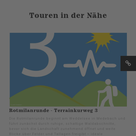
Touren in der Nähe
Rotmilanrunde - Terrainkurweg 3
Die Rotmilanrunde beginnt am Weddelsee in Medebach und
führt zunächst durch ruhige, schattige Waldabschnitte,
bevor sich die Landschaft zunehmend öffnet und weite
Blicke über Felder und Tallagen freigibt – ideale