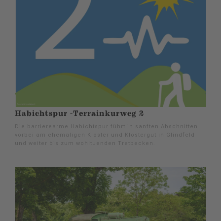
Habichtspur -Terrainkurweg 2
Die barrierearme Habichtspur führt in sanften Abschnitten
vorbei am ehemaligen Kloster und Klostergut in Glindfeld
und weiter bis zum wohltuenden Tretbecken.