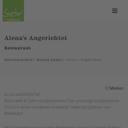
Alena's Angerichtet
Restaurant
#deinsauerland
/
Neusta Gastro
/
Alena's Angerichtet
Merken
Es ist anGERICHTet!
Ristorante & Café mit italienischem Flair und original italienischer
Küche in einem modernen Ambiente, mitten im Zentrum von
Medebach.
Mit Sonnenterrasse auf dem Marktplatz und großzügigem Balkon.