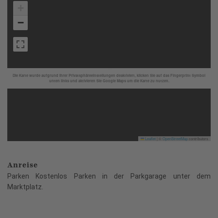
+
−
Die Karte wurde aufgrund Ihrer Privatsphäreeinstellungen deaktiviert, klicken Sie auf das Fingerprint Symbol
unten links und aktivieren Sie Google Maps um die Karte zu nutzen.
Leaflet
|
©
OpenStreetMap
contributors
Anreise
Parken Kostenlos Parken in der Parkgarage unter dem
Marktplatz.