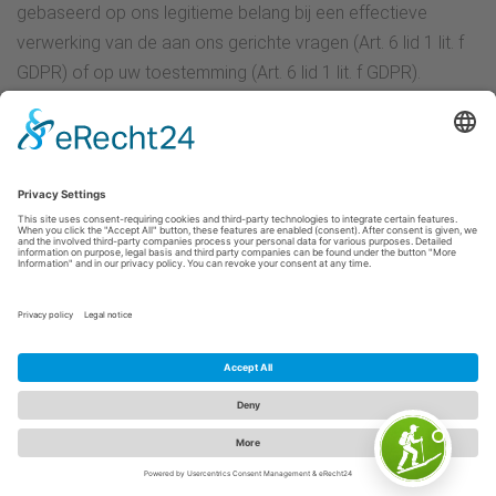
gebaseerd op ons legitieme belang bij een effectieve
verwerking van de aan ons gerichte vragen (Art. 6 lid 1 lit. f
GDPR) of op uw toestemming (Art. 6 lid 1 lit. f GDPR).
toestemming (Art. 6 para. 1 lit. a GDPR) indien hierom is
verzocht; toestemming kan te allen tijde worden
ingetrokken.
De gegevens die u ons stuurt via contactverzoeken blijven
bij ons totdat u ons vraagt deze te verwijderen, uw
toestemming voor opslag intrekt of het doel voor
gegevensopslag niet langer van toepassing is (bijv. nadat
uw verzoek is verwerkt). Dwingende wettelijke bepalingen -
in het bijzonder wettelijke bewaartermijnen - blijven
onaangetast.
Communicatie via WhatsApp
Voor communicatie met onze klanten en andere derden