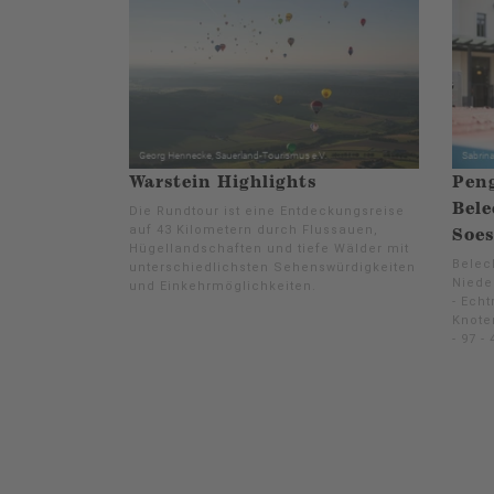
Warstein Highlights
Pen
Bele
Die Rundtour ist eine Entdeckungsreise
auf 43 Kilometern durch Flussauen,
Soes
Hügellandschaften und tiefe Wälder mit
Beleck
unterschiedlichsten Sehenswürdigkeiten
Niede
und Einkehrmöglichkeiten.
- Echt
Knoten
- 97 - 