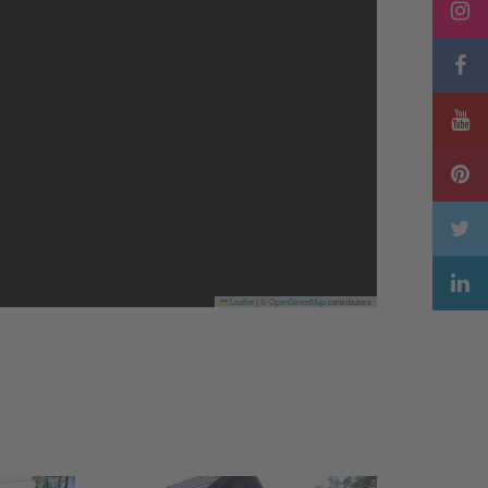
Leaflet
|
©
OpenStreetMap
contributors