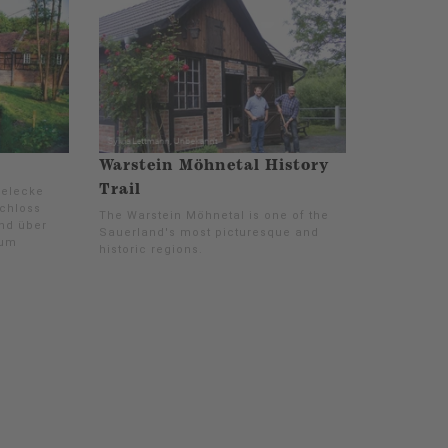
Warstein Möhnetal History
Trail
Belecke
Schloss
The Warstein Möhnetal is one of the
nd über
Sauerland's most picturesque and
zum
historic regions.