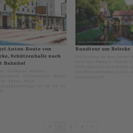
gel-Anton-Route von
Rundtour um Belecke
cke, Schützenhalle nach
Die Rundtour ab dem Ortsteil 
führt über Warstein, Suttrop, 
t Bahnhof
Körtlinghausen nach Rüthen u
e - Sichtigvor - Allagen -
den Möhnetalradweg zurück 
rbergheim - Völlinghausen - Wamel
Ausgangspunkt.
rop - Elfsen - Soest
punktreihenfolge : 67 - 68 - 69 - 42
43
1
2
3